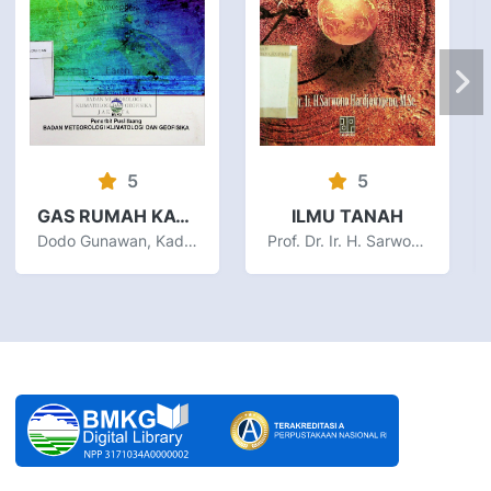
5
5
GAS RUMAH KACA DAN PERUBAHAN IKLIM DI INDONESIA
ILMU TANAH
Dodo Gunawan, Kadarsah
Prof. Dr. Ir. H. Sarwono Hardjowigeno, M.Sc