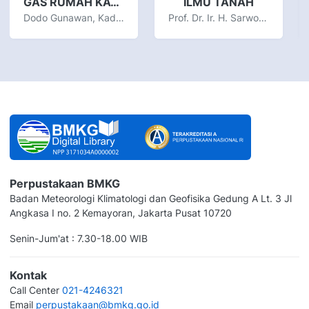
GAS RUMAH KACA DAN PERUBAHAN IKLIM DI INDONESIA
ILMU TANAH
Dodo Gunawan, Kadarsah
Prof. Dr. Ir. H. Sarwono Hardjowigeno, M.Sc
Perpustakaan BMKG
Badan Meteorologi Klimatologi dan Geofisika Gedung A Lt. 3 Jl
Angkasa I no. 2 Kemayoran, Jakarta Pusat 10720
Senin-Jum'at : 7.30-18.00 WIB
Kontak
Call Center
021-4246321
Email
perpustakaan@bmkg.go.id